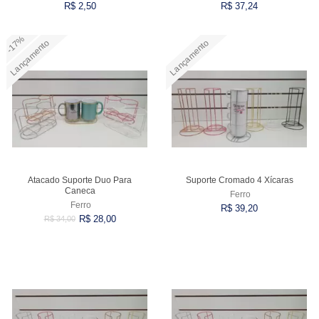
R$ 2,50
R$ 37,24
VARIADOS
-17%
Lançamento
Lançamento
Comprar
Comprar
Atacado Suporte Duo Para
Suporte Cromado 4 Xícaras
Caneca
Ferro
Ferro
R$ 39,20
R$ 28,00
R$ 34,00
Comprar
Comprar