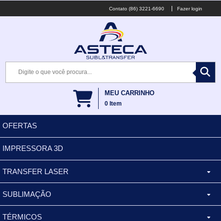
(86) 3221-6690
Fazer login
MEU CARRINHO
0
Item
OFERTAS
IMPRESSORA 3D
TRANSFER LASER
SUBLIMAÇÃO
CANECA ALUMINIO
TÉRMICOS
XÍCARA
BALDES