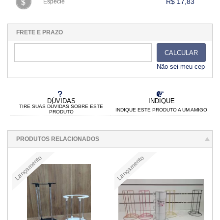
.
.
R$ 17,83
Espécie
.
1x sem juros de R$ 17,83
.
.
.
.
.
.
.
.
.
.
.
FRETE E PRAZO
CALCULAR
Não sei meu cep
DÚVIDAS
INDIQUE
TIRE SUAS DÚVIDAS SOBRE ESTE
INDIQUE ESTE PRODUTO A UM AMIGO
PRODUTO
PRODUTOS RELACIONADOS
Lançamento
Lançamento