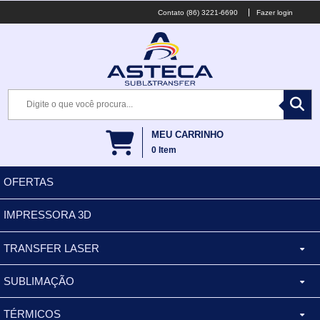
(86) 3221-6690
Fazer login
MEU CARRINHO
0
Item
OFERTAS
IMPRESSORA 3D
TRANSFER LASER
SUBLIMAÇÃO
CANECA ALUMINIO
TÉRMICOS
XÍCARA
BALDES