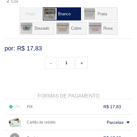
√
Cor
VARIADOS
Preto
Branco
Prata
Dourado
Cobre
Rosa
por: R$
17,83
-
+
FORMAS DE PAGAMENTO
R$ 17,83
PIX
1x sem juros de R$ 17,83
.
.
.
.
.
Parcelas
Cartão de crédito
.
.
.
.
.
.
.
.
.
.
.
.
.
.