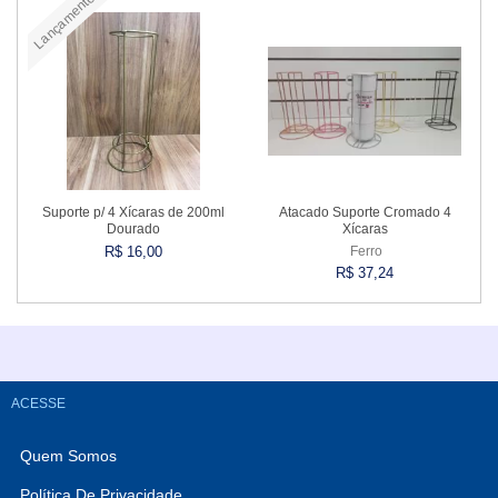
Lançamento
Comprar
Comprar
Suporte p/ 4 Xícaras de 200ml
Atacado Suporte Cromado 4
Dourado
Xícaras
R$ 16,00
Ferro
R$ 37,24
Comprar
Comprar
ACESSE
Quem Somos
Política De Privacidade