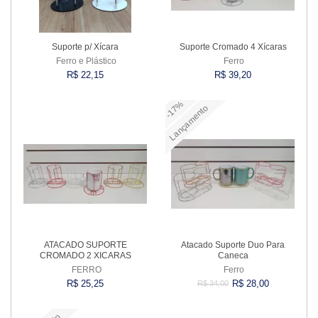
Suporte p/ Xícara
Suporte Cromado 4 Xícaras
Ferro e Plástico
Ferro
R$ 22,15
R$ 39,20
-17%
Lançamento
Comprar
Comprar
ATACADO SUPORTE
Atacado Suporte Duo Para
CROMADO 2 XICARAS
Caneca
FERRO
Ferro
R$ 25,25
R$ 28,00
R$ 34,00