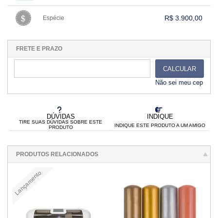
.
.
.
.
.
.
.
.
.
.
R$ 3.900,00
Espécie
.
1x sem juros de R$ 3.900,00
.
.
.
.
.
.
.
.
.
.
.
FRETE E PRAZO
CALCULAR
Não sei meu cep
DÚVIDAS
INDIQUE
TIRE SUAS DÚVIDAS SOBRE ESTE
INDIQUE ESTE PRODUTO A UM AMIGO
PRODUTO
PRODUTOS RELACIONADOS
Lançamento