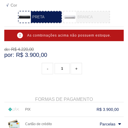
√
Cor
VARIADOS
PRETA
BRANCA
As combinações acima não possuem estoque.
de: R$
4.220,00
por: R$
3.900,00
-
+
FORMAS DE PAGAMENTO
R$ 3.900,00
PIX
1x sem juros de R$ 3.900,00
.
.
.
.
.
Parcelas
Cartão de crédito
.
.
.
.
.
.