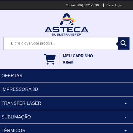
(86) 3221-6690
Fazer login
MEU CARRINHO
0
Item
OFERTAS
IMPRESSORA 3D
TRANSFER LASER
SUBLIMAÇÃO
CANECA ALUMINIO
TÉRMICOS
XÍCARA
BALDES