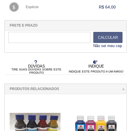
.
.
.
.
.
.
.
.
.
.
R$ 64,00
Espécie
.
1x sem juros de R$ 64,00
.
.
.
.
.
.
.
.
.
.
.
FRETE E PRAZO
CALCULAR
Não sei meu cep
DÚVIDAS
INDIQUE
TIRE SUAS DÚVIDAS SOBRE ESTE
INDIQUE ESTE PRODUTO A UM AMIGO
PRODUTO
PRODUTOS RELACIONADOS