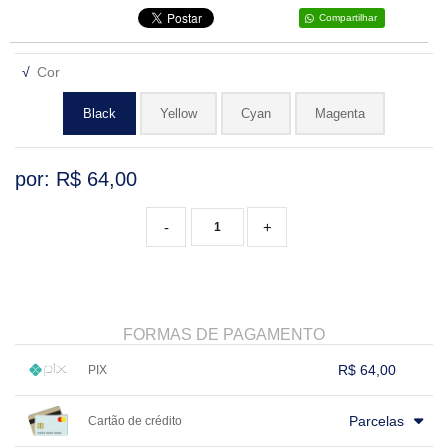
Compartilhar
VARIADOS
√
Cor
Black
Yellow
Cyan
Magenta
por: R$
64,00
-
+
FORMAS DE PAGAMENTO
R$ 64,00
PIX
1x sem juros de R$ 64,00
.
.
.
.
.
Parcelas
Cartão de crédito
.
.
.
.
.
.