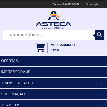
(86) 3221-6690
Fazer login
MEU CARRINHO
0
Item
OFERTAS
IMPRESSORA 3D
TRANSFER LASER
SUBLIMAÇÃO
CANECA ALUMINIO
TÉRMICOS
XÍCARA
BALDES