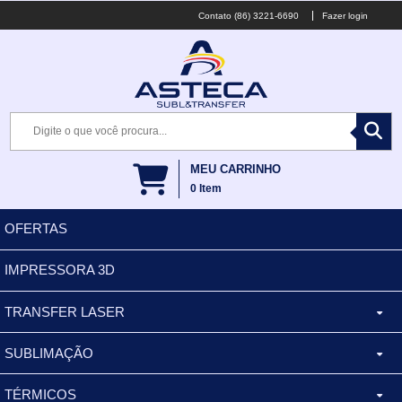
(86) 3221-6690
Fazer login
MEU CARRINHO
0
Item
OFERTAS
IMPRESSORA 3D
TRANSFER LASER
SUBLIMAÇÃO
CANECA ALUMINIO
TÉRMICOS
XÍCARA
BALDES