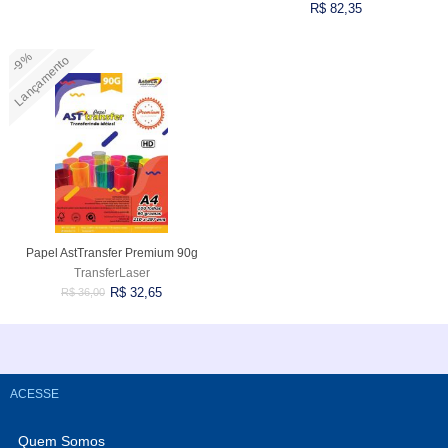
R$ 82,35
VARIADOS
-9%
Lançamento
Comprar
Comprar
Papel AstTransfer Premium 90g
TransferLaser
R$ 32,65
R$ 36,00
Comprar
ACESSE
Quem Somos