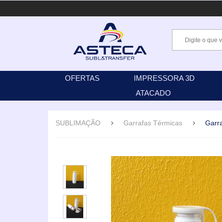
OFERTAS
IMPRESSORA 3D
ATACADO
SUBLIMAÇÃO
Garrafas Térmicas
Garr