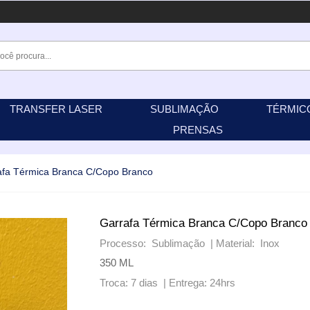
TRANSFER LASER
SUBLIMAÇÃO
TÉRMIC
PRENSAS
afa Térmica Branca C/Copo Branco
Garrafa Térmica Branca C/Copo Branco
Processo: Sublimação |
Material: Inox
350 ML
Troca: 7 dias |
Entrega: 24hrs