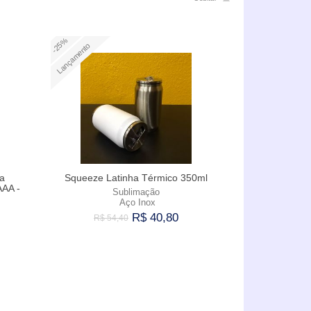
-25%
Lançamento
a
Squeeze Latinha Térmico 350ml
AA -
Sublimação
Aço Inox
R$ 40,80
R$ 54,40
Comprar