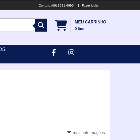
(86) 3221-6690
Fazer login
MEU CARRINHO
0
Item
OS
mais informações