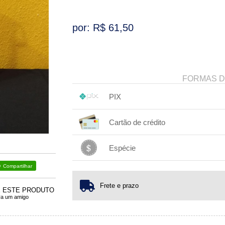
por: R$
61,50
FORMAS 
PIX
1x sem juros de R$ 61,50
.
.
.
.
Cartão de crédito
.
.
.
.
.
.
.
.
.
.
.
Espécie
1x sem juros de R$ 61,50
.
Compartilhar
.
.
.
.
.
.
Frete e prazo
E ESTE PRODUTO
ra um amigo