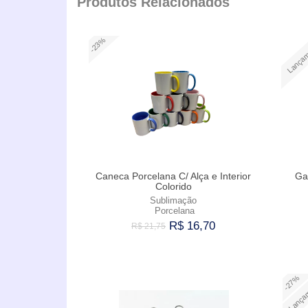
Produtos Relacionados
-23%
Lançam
Caneca Porcelana C/ Alça e Interior
Ga
Colorido
Sublimação
Porcelana
R$ 16,70
R$ 21,75
Comprar
-27%
Lança